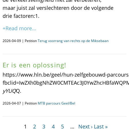
maar juist zal verslechteren door de volgende
drie factoren: ​1.
+Read more...
2026-04-09 | Petition
Terug voorrang van rechts op de Miksebaan
Er is een oplossing!
https://www.hln.be/geel/hun-zelfgebouwd-parcours
fbclid=IwZXh0bgNhZW0CMTEAc3J0YwZhcHBfaWQ
yYUQ
Q.
2026-04-07 | Petition
MTB parcours Geel/Bel
1
2
3
4
5
…
Next ›
Last »