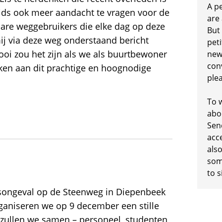
A p
jds ook meer aandacht te vragen voor de
are
are weggebruikers die elke dag op deze
But
j via deze weg onderstaand bericht
peti
ooi zou het zijn als we als buurtbewoner
new
conv
en aan dit prachtige en hoognodige
plea
To w
abo
Sen
acc
also
some
to s
rsongeval op de Steenweg in Diepenbeek
ganiseren we op 9 december een stille
 zullen we samen – personeel, studenten,