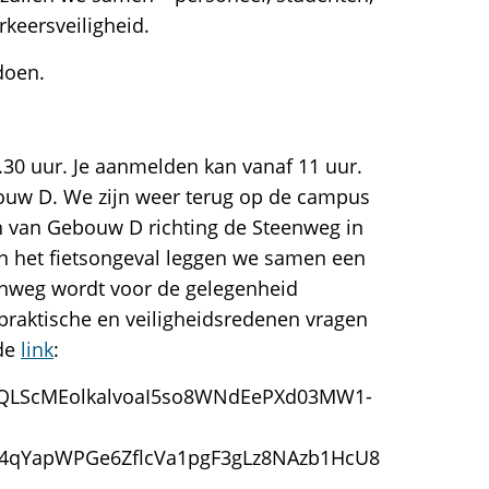
keersveiligheid.
doen.
11.30 uur. Je aanmelden kan vanaf 11 uur.
ouw D. We zijn weer terug op de campus
n van Gebouw D richting de Steenweg in
n het fietsongeval leggen we samen een
enweg wordt voor de gelegenheid
 praktische en veiligheidsredenen vragen
nde
link
:
AIpQLScMEolkalvoaI5so8WNdEePXd03MW1-
q4qYapWPGe6ZflcVa1pgF3gLz8NAzb1HcU8