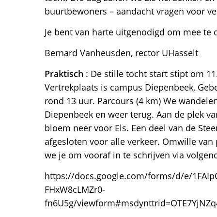
buurtbewoners – aandacht vragen voor ver
Je bent van harte uitgenodigd om mee te 
Bernard Vanheusden, rector UHasselt
Praktisch
: De stille tocht start stipt om 
Vertrekplaats is campus Diepenbeek, Geb
rond 13 uur. Parcours (4 km) We wandele
Diepenbeek en weer terug. Aan de plek va
bloem neer voor Els. Een deel van de Ste
afgesloten voor alle verkeer. Omwille van
we je om vooraf in te schrijven via volge
https://docs.google.com/forms/d/e/1F
FHxW8cLMZr0-
fn6U5g/viewform#msdynttrid=OTE7YjNZ