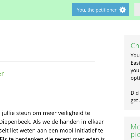
You, the petitioner
Ch
You
Easi
you 
er
opti
Did 
get 
or jullie steun om meer veiligheid te
 Diepenbeek. Als we de handen in elkaar
Mo
t liet weten aan een mooi initiatief te
pi
Els te herdenken die recent overleden is