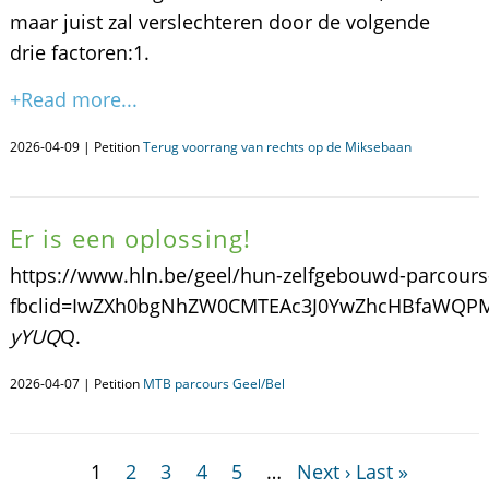
maar juist zal verslechteren door de volgende
drie factoren: ​1.
+Read more...
2026-04-09 | Petition
Terug voorrang van rechts op de Miksebaan
Er is een oplossing!
https://www.hln.be/geel/hun-zelfgebouwd-parcours
fbclid=IwZXh0bgNhZW0CMTEAc3J0YwZhcHBfaWQ
yYUQ
Q.
2026-04-07 | Petition
MTB parcours Geel/Bel
1
2
3
4
5
…
Next ›
Last »