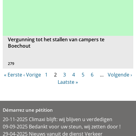
Vergunning tot het stallen van campers te
Boechout
279
« Eerste
‹ Vorige
1
2
3
4
5
6
…
Volgende ›
Laatste »
Démarrez une pétition
20-11-2025 Climaxi blijft: wij blijven u verdedigen
09-09-2025 Bedankt voor uw steun, wij zetten door !
29-04-2025 Nieuws vanuit de dienst Verkeer