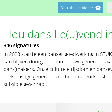
You, the petitioner
Hou dans Le(u)vend i
346 signatures
In 2023 startte een danserfgoedwerking in STU
kan blijven doorgeven aan nieuwe generaties v
dans(mak)ers. Onze culturele rijkdom en dansev
toekomstige generaties en het amateurkunstenv
subsidie geschrapt.