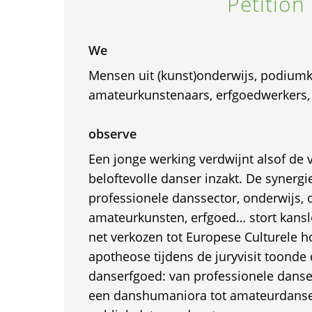
Petition
We
Mensen uit (kunst)onderwijs, podium
amateurkunstenaars, erfgoedwerkers,
observe
Een jonge werking verdwijnt alsof de 
beloftevolle danser inzakt. De synergi
professionele danssector, onderwijs, 
amateurkunsten, erfgoed… stort kansl
net verkozen tot Europese Culturele h
apotheose tijdens de juryvisit toonde 
danserfgoed: van professionele danse
een danshumaniora tot amateurdansers