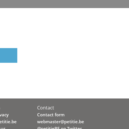
Contact
s
ivacy
Contact form
titie.be
webmaster@petitie.be
 us
@petitieBE op Twitter