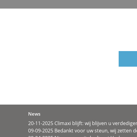
News
20-11-2025 Climaxi blijft: wij blijven u verdedige
09-09-2025 Bedankt voor uw steun, wij zetten d