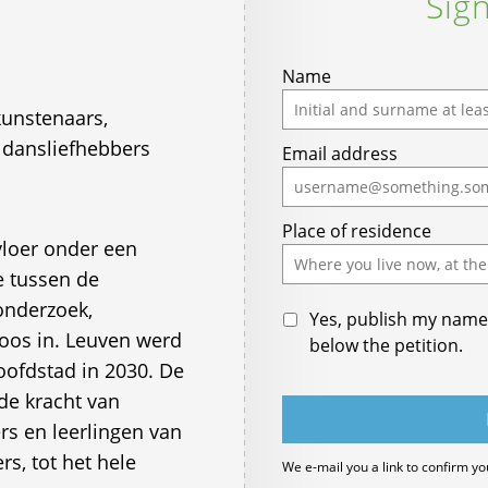
Sign
Name
kunstenaars,
 dansliefhebbers
Email address
Place of residence
vloer onder een
e tussen de
onderzoek,
Yes, publish my name 
oos in. Leuven werd
below the petition.
oofdstad in 2030. De
de kracht van
rs en leerlingen van
, tot het hele
We e-mail you a link to confirm yo