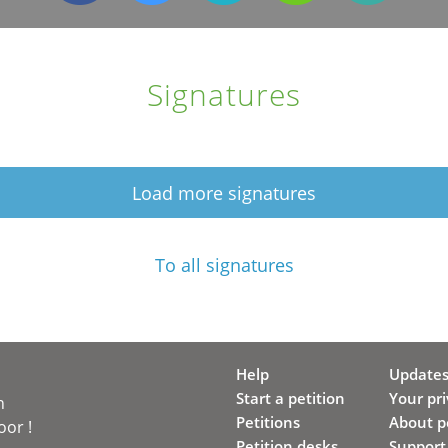
Signatures
Load more signatures
To all signatures
Help
Update
Start a petition
Your pr
n
Petitions
About pe
oor !
Petition desks
Support