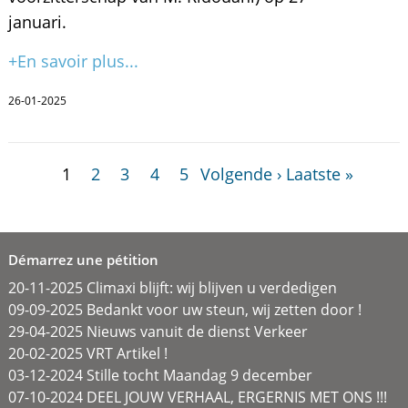
januari.
+En savoir plus...
26-01-2025
1
2
3
4
5
Volgende ›
Laatste »
Démarrez une pétition
20-11-2025 Climaxi blijft: wij blijven u verdedigen
09-09-2025 Bedankt voor uw steun, wij zetten door !
29-04-2025 Nieuws vanuit de dienst Verkeer
20-02-2025 VRT Artikel !
03-12-2024 Stille tocht Maandag 9 december
07-10-2024 DEEL JOUW VERHAAL, ERGERNIS MET ONS !!!