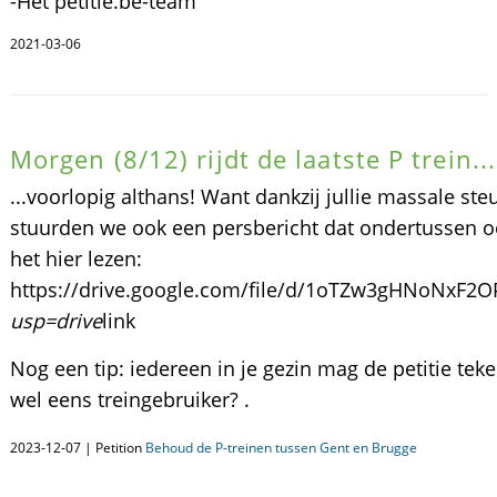
-Het petitie.be-team
2021-03-06
Morgen (8/12) rijdt de laatste P trein...
...voorlopig althans! Want dankzij jullie massale st
stuurden we ook een persbericht dat ondertussen oo
het hier lezen:
https://drive.google.com/file/d/1oTZw3gHNoNxF2
usp=drive
link
Nog een tip: iedereen in je gezin mag de petitie tek
wel eens treingebruiker? .
2023-12-07 | Petition
Behoud de P-treinen tussen Gent en Brugge