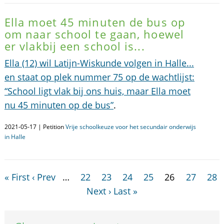
Ella moet 45 minuten de bus op
om naar school te gaan, hoewel
er vlakbij een school is...
Ella (12) wil Latijn-Wiskunde volgen in Halle...
en staat op plek nummer 75 op de wachtlijst:
“School ligt vlak bij ons huis, maar Ella moet
nu 45 minuten op de bus”
.
2021-05-17 | Petition
Vrije schoolkeuze voor het secundair onderwijs
in Halle
« First
‹ Prev
…
22
23
24
25
26
27
28
Next ›
Last »