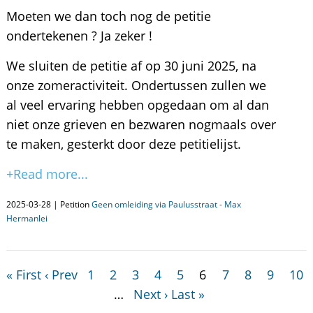
Moeten we dan toch nog de petitie
ondertekenen ? Ja zeker !
We sluiten de petitie af op 30 juni 2025, na
onze zomeractiviteit. Ondertussen zullen we
al veel ervaring hebben opgedaan om al dan
niet onze grieven en bezwaren nogmaals over
te maken, gesterkt door deze petitielijst.
+Read more...
2025-03-28 | Petition
Geen omleiding via Paulusstraat - Max
Hermanlei
« First
‹ Prev
1
2
3
4
5
6
7
8
9
10
…
Next ›
Last »