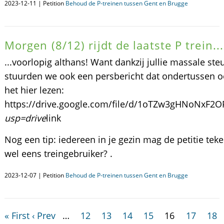
2023-12-11 | Petition
Behoud de P-treinen tussen Gent en Brugge
Morgen (8/12) rijdt de laatste P trein...
...voorlopig althans! Want dankzij jullie massale st
stuurden we ook een persbericht dat ondertussen oo
het hier lezen:
https://drive.google.com/file/d/1oTZw3gHNoNxF2
usp=drive
link
Nog een tip: iedereen in je gezin mag de petitie tek
wel eens treingebruiker? .
2023-12-07 | Petition
Behoud de P-treinen tussen Gent en Brugge
« First
‹ Prev
…
12
13
14
15
16
17
18