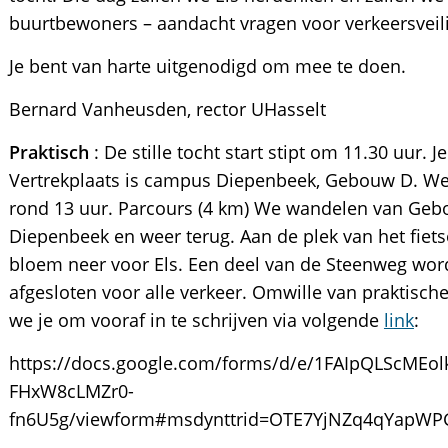
buurtbewoners – aandacht vragen voor verkeersveil
Je bent van harte uitgenodigd om mee te doen.
Bernard Vanheusden, rector UHasselt
Praktisch
: De stille tocht start stipt om 11.30 uur.
Vertrekplaats is campus Diepenbeek, Gebouw D. We
rond 13 uur. Parcours (4 km) We wandelen van Gebo
Diepenbeek en weer terug. Aan de plek van het fie
bloem neer voor Els. Een deel van de Steenweg wor
afgesloten voor alle verkeer. Omwille van praktisch
we je om vooraf in te schrijven via volgende
link
:
https://docs.google.com/forms/d/e/1FAIpQLScME
FHxW8cLMZr0-
fn6U5g/viewform#msdynttrid=OTE7YjNZq4qYapWP