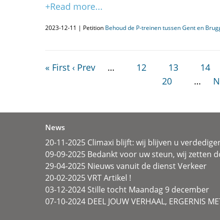
+Read more...
2023-12-11 | Petition
Behoud de P-treinen tussen Gent en Brug
« First
‹ Prev
…
12
13
14
20
…
N
News
20-11-2025 Climaxi blijft: wij blijven u verdedige
09-09-2025 Bedankt voor uw steun, wij zetten d
29-04-2025 Nieuws vanuit de dienst Verkeer
20-02-2025 VRT Artikel !
03-12-2024 Stille tocht Maandag 9 december
07-10-2024 DEEL JOUW VERHAAL, ERGERNIS MET