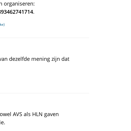
n organiseren:
893462741714
.
ke)
van dezelfde mening zijn dat
Zowel AVS als HLN gaven
ie.