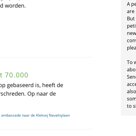
A p
urd worden.
are
But
peti
new
conv
plea
To w
abo
dt 70.000
Sen
acc
 op gebaseerd is, heeft de
also
rschreden. Op naar de
some
to s
e ambassade naar de Aleksej Navalnylaan