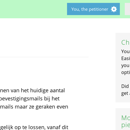
You, the petitioner
Ch
You
Easi
you 
opti
Did 
en van het huidige aantal
get 
evestigingsmails bij het
 mails maar ze geraken even
Mo
pi
elijk op te lossen, vanaf dit