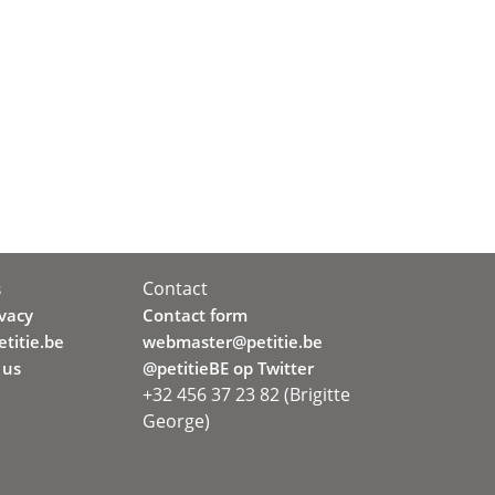
Contact
s
ivacy
Contact form
titie.be
webmaster@petitie.be
 us
@petitieBE op Twitter
+32 456 37 23 82 (Brigitte
George)