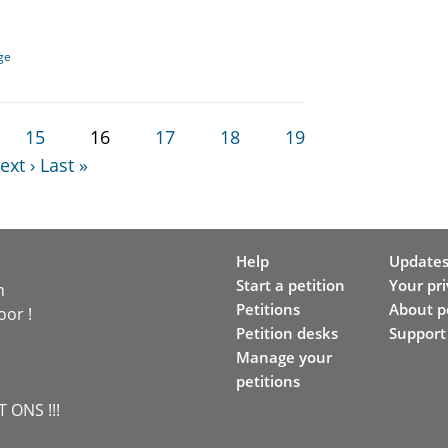
ge
15
16
17
18
19
ext ›
Last »
Help
Update
Start a petition
Your pr
n
Petitions
About pe
oor !
Petition desks
Support
Manage your
petitions
 ONS !!!