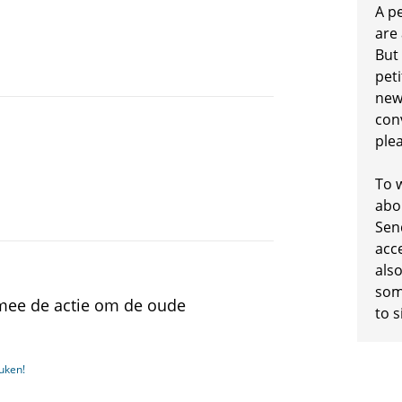
A p
are
But
peti
new
conv
plea
To w
abo
Sen
acc
also
some
 mee de actie om de oude
to s
uken!