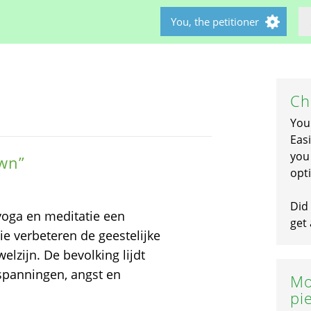
You, the petitioner
Ch
You
Easi
you 
own”
opti
Did 
yoga en meditatie een
get 
ie verbeteren de geestelijke
elzijn. De bevolking lijdt
spanningen, angst en
Mo
pi