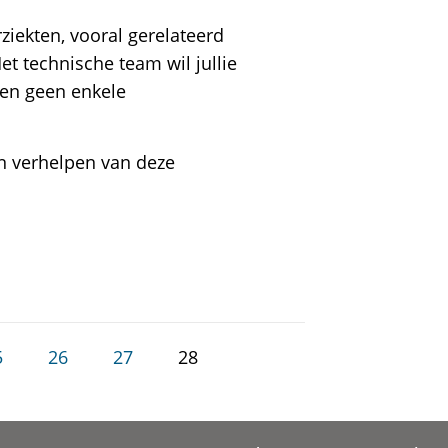
ziekten, vooral gerelateerd
t technische team wil jullie
en geen enkele
en verhelpen van deze
5
26
27
28