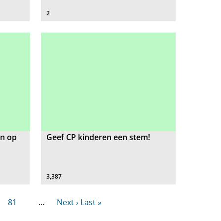
2
jn op
Geef CP kinderen een stem!
3,387
81
…
Next ›
Last »