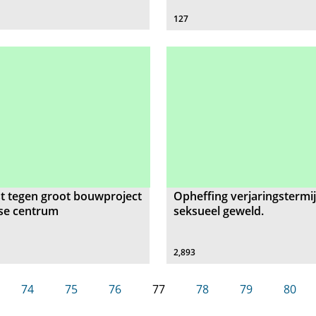
127
t tegen groot bouwproject
Opheffing verjaringstermi
ise centrum
seksueel geweld.
2,893
74
75
76
77
78
79
80