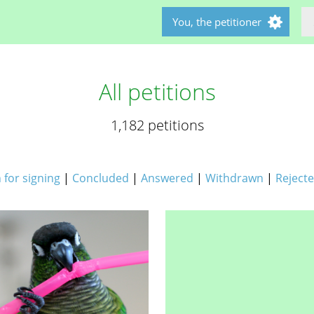
You, the petitioner
All petitions
1,182 petitions
for signing
|
Concluded
|
Answered
|
Withdrawn
|
Reject