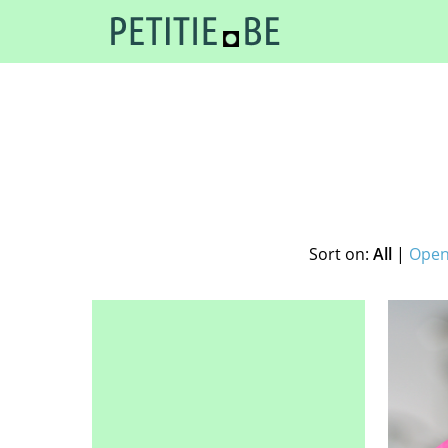
Sort on:
All
|
Open 