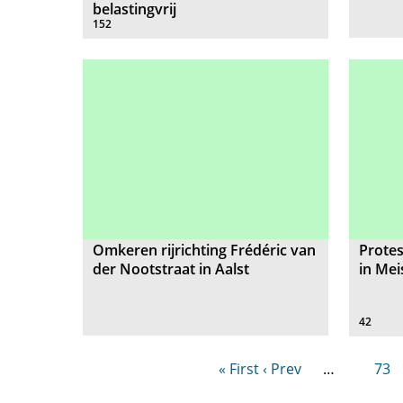
belastingvrij
152
Omkeren rijrichting Frédéric van
Protes
der Nootstraat in Aalst
in Me
42
« First
‹ Prev
…
73