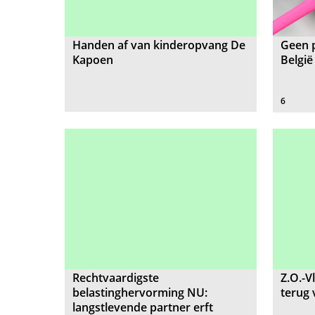
Handen af van kinderopvang De
Geen p
Kapoen
België
6
Rechtvaardigste
Z.O.-V
belastinghervorming NU:
terug
langstlevende partner erft