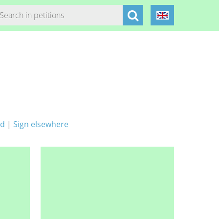
ed
|
Sign elsewhere