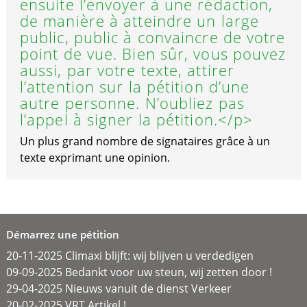
ensuite l’envoyer à une rédaction,
de manière à atteindre un large
public, public à convaincre de votre
point de vue. Bien sûr, vous pouvez
aussi, par votre texte, attirer
l’attention sur la pétition d’une
autre personne. N’oubliez pas
l’appel à signer la pétition.</p>
Un plus grand nombre de signataires grâce à un
texte exprimant une opinion.
Démarrez une pétition
20-11-2025 Climaxi blijft: wij blijven u verdedigen
09-09-2025 Bedankt voor uw steun, wij zetten door !
29-04-2025 Nieuws vanuit de dienst Verkeer
20-02-2025 VRT Artikel !