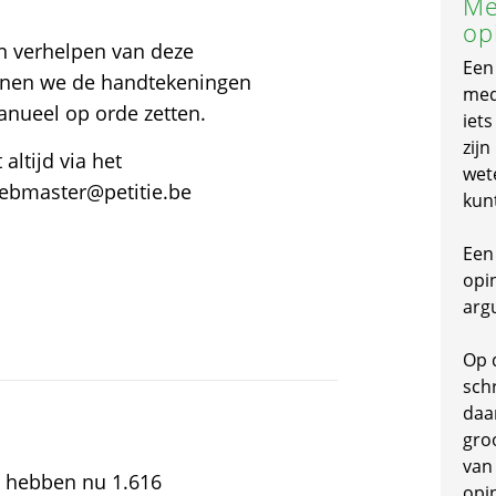
Me
op
en verhelpen van deze
Een
unnen we de handtekeningen
mede
anueel op orde zetten.
iet
zijn
altijd via het
wet
webmaster@petitie.be
kun
Een 
opi
arg
Op 
schr
daa
gro
van
e hebben nu 1.616
opi