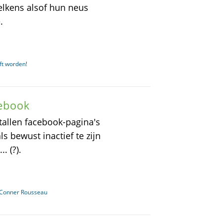
telkens alsof hun neus
.
ft worden!
cebook
ntallen facebook-pagina's
s bewust inactief te zijn
. (?).
n Conner Rousseau