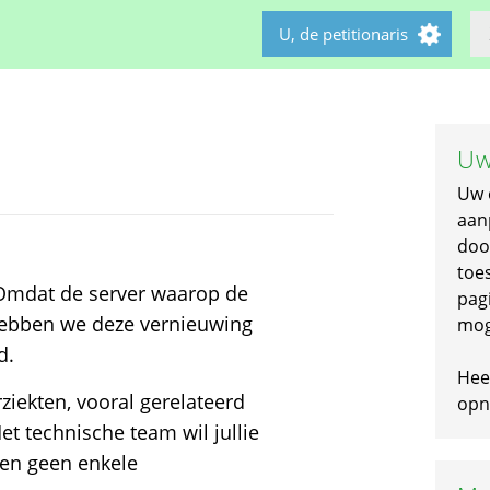
U, de petitionaris
Uw
Uw 
aan
doo
toe
! Omdat de server waarop de
pagi
 hebben we deze vernieuwing
mog
d.
Hee
ziekten, vooral gerelateerd
opni
t technische team wil jullie
en geen enkele