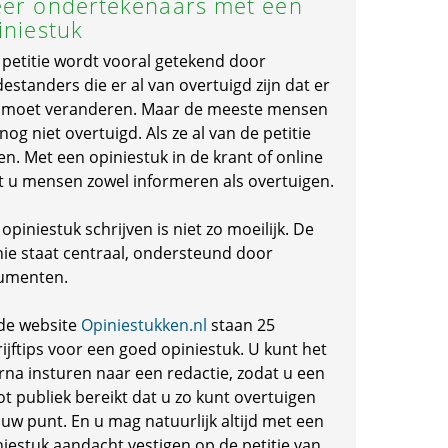
er ondertekenaars met een
iniestuk
 petitie wordt vooral getekend door
standers die er al van overtuigd zijn dat er
s moet veranderen. Maar de meeste mensen
 nog niet overtuigd. Als ze al van de petitie
en. Met een opiniestuk in de krant of online
t u mensen zowel informeren als overtuigen.
opiniestuk schrijven is niet zo moeilijk. De
nie staat centraal, ondersteund door
umenten.
de website
Opiniestukken.nl
staan 25
ijftips voor een goed opiniestuk. U kunt het
rna insturen naar een redactie, zodat u een
ot publiek bereikt dat u zo kunt overtuigen
 uw punt. En u mag natuurlijk altijd met een
niestuk aandacht vestigen op de petitie van