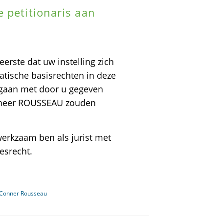
 petitionaris aan
erste dat uw instelling zich
tische basisrechten in deze
 gaan met door u gegeven
e heer ROUSSEAU zouden
 werkzaam ben als jurist met
cesrecht.
n Conner Rousseau