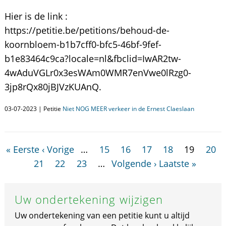
Hier is de link :
https://petitie.be/petitions/behoud-de-
koornbloem-b1b7cff0-bfc5-46bf-9fef-
b1e83464c9ca?locale=nl&fbclid=IwAR2tw-
4wAduVGLr0x3esWAm0WMR7enVwe0lRzg0-
3jp8rQx80jBJVzKUAnQ.
03-07-2023 | Petitie
Niet NOG MEER verkeer in de Ernest Claeslaan
« Eerste
‹ Vorige
…
15
16
17
18
19
20
21
22
23
…
Volgende ›
Laatste »
Uw ondertekening wijzigen
Uw ondertekening van een petitie kunt u altijd