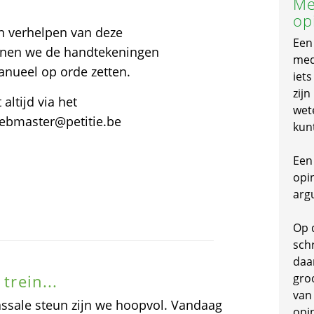
Me
op
en verhelpen van deze
Een
unnen we de handtekeningen
mede
anueel op orde zetten.
iet
zijn
altijd via het
wet
webmaster@petitie.be
kun
Een 
opi
arg
Op 
schr
daa
trein...
gro
van
massale steun zijn we hoopvol. Vandaag
opi