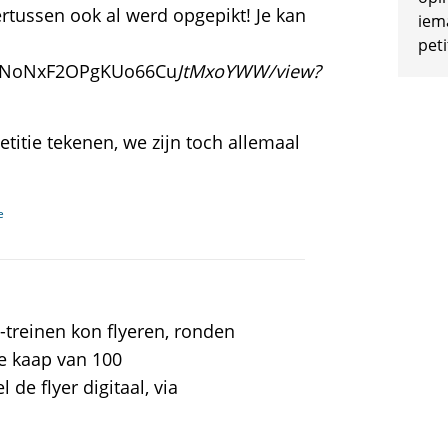
rtussen ook al werd opgepikt! Je kan
iem
peti
3gHNoNxF2OPgKUo66Cu
JtMxoYWW/view?
etitie tekenen, we zijn toch allemaal
e
-treinen kon flyeren, ronden
de kaap van 100
de flyer digitaal, via