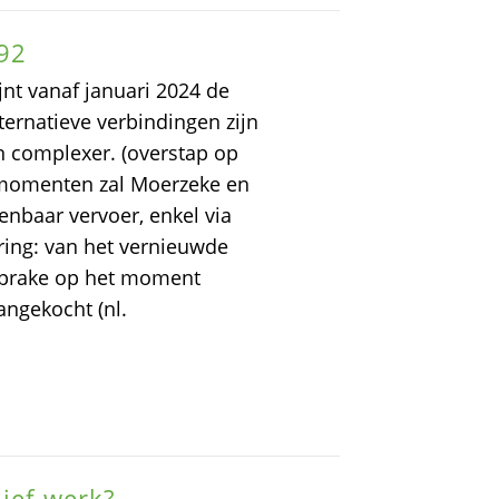
 92
nt vanaf januari 2024 de
lternatieve verbindingen zijn
n complexer. (overstap op
 momenten zal Moerzeke en
penbaar vervoer, enkel via
ring: van het vernieuwde
sprake op het moment
ngekocht (nl.
sief werk?