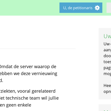
U, de petitionaris
Uw
Uw 
aan
doo
toe
! Omdat de server waarop de
pagi
 hebben we deze vernieuwing
mog
d.
Hee
ziekten, vooral gerelateerd
opni
t technische team wil jullie
en geen enkele