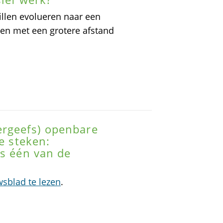
illen evolueren naar een
n met een grotere afstand
ergeefs) openbare
e steken:
is één van de
wsblad te lezen
.