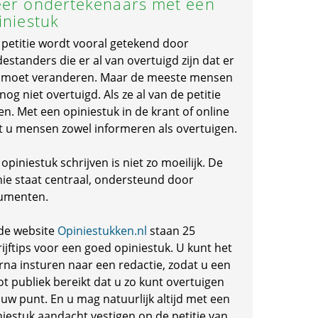
er ondertekenaars met een
iniestuk
 petitie wordt vooral getekend door
standers die er al van overtuigd zijn dat er
s moet veranderen. Maar de meeste mensen
 nog niet overtuigd. Als ze al van de petitie
en. Met een opiniestuk in de krant of online
t u mensen zowel informeren als overtuigen.
opiniestuk schrijven is niet zo moeilijk. De
nie staat centraal, ondersteund door
umenten.
de website
Opiniestukken.nl
staan 25
ijftips voor een goed opiniestuk. U kunt het
rna insturen naar een redactie, zodat u een
ot publiek bereikt dat u zo kunt overtuigen
 uw punt. En u mag natuurlijk altijd met een
niestuk aandacht vestigen op de petitie van