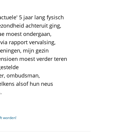
tuele' 5 jaar lang fysisch
zondheid achteruit ging,
ae moest ondergaan,
via rapport vervalsing,
keningen, mijn gezin
pensioen moest verder teren
estelde
eer, ombudsman,
telkens alsof hun neus
.
ft worden!