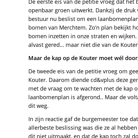
De eerste eis van de petitie vroeg dat het 
openbaar groen uitwerkt. Dankzij de druk v
bestuur nu beslist om een laanbomenplan 
bomen van Merchtem. Zo’n plan bekijkt h
bomen inzetten in onze straten en wijken.
alvast gered… maar niet die van de Kouter
Maar de kap op de Kouter moet wél door
De tweede eis van de petitie vroeg om g
Kouter. Daarom diende cd&vplus deze ge
met de vraag om te wachten met de kap op
laanbomenplan is afgerond.. Maar de vol
dit weg.
In zijn reactie gaf de burgemeester toe da
allerbeste beslissing was die ze al hebb
dit niet uitmaakt, en dat de kap toch zal 