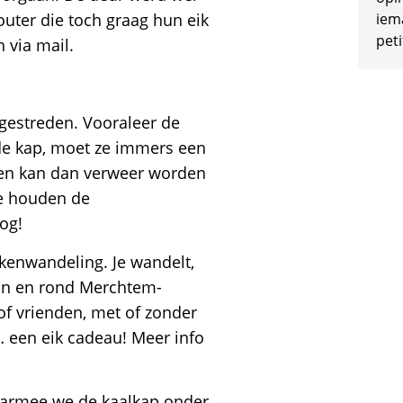
uter die toch graag hun eik
iem
peti
 via mail.
et gestreden. Vooraleer de
de kap, moet ze immers een
en kan dan verweer worden
we houden de
og!
kenwandeling. Je wandelt,
 in en rond Merchtem-
 of vrienden, met of zonder
… een eik cadeau! Meer info
waarmee we de kaalkap onder