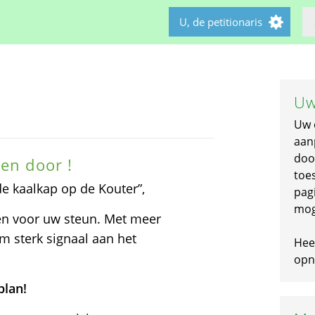
U, de petitionaris
Uw
Uw 
aan
doo
en door !
toe
de kaalkap op de Kouter”,
pagi
mog
ken voor uw steun. Met meer
m sterk signaal aan het
Hee
opni
plan!