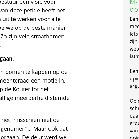
Me
bestuur een visie voor
op
an deze petitie heeft het
uit te werken voor alle
Een
mede
oe we op de beste manier
iet
 Zo zijn vele straatbomen
zijn
.
wet
kun
gaan.
Een 
een bomen te kappen op de
opi
meenteraad een motie in,
arg
 de Kouter tot het
tallige meerderheid stemde
Op 
schr
daa
t het “misschien niet de
gro
en genomen”… Maar ook dat
van
doorgaan. De deur werd wel
opi